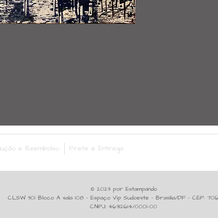
lução e Reembolso
Frete e Entrega
© 2023 por Estampando
CLSW 301 Bloco A sala 108 - Espaço Vip Sudoeste - Brasília/DF - CEP: 706
CNPJ: 46312614/0001-00