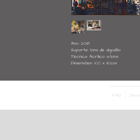
Ano: 2018
Suporte: lona de algodão
Técnica: Acrílico s/lona
Dimensões: 100 x 110cm
FAQ
Devo