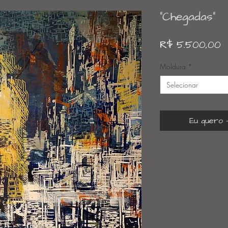
"Chegadas"
P
R$ 5.500,00
Moldura
*
Selecionar
Eu quero -