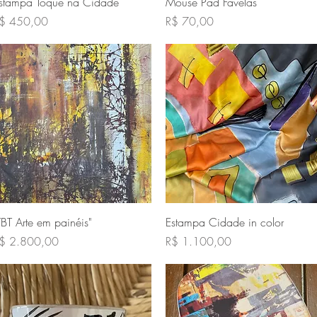
Visualização rápida
Visualização rápida
stampa Toque na Cidade
Mouse Pad Favelas
reço
Preço
$ 450,00
R$ 70,00
Visualização rápida
Visualização rápida
TBT Arte em painéis"
Estampa Cidade in color
reço
Preço
$ 2.800,00
R$ 1.100,00