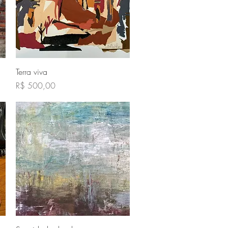
Visualização rápida
Terra viva
Preço
R$ 500,00