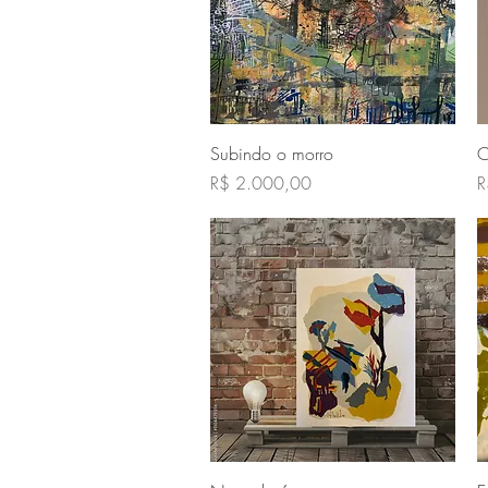
Visualização rápida
Subindo o morro
C
Preço
P
R$ 2.000,00
R