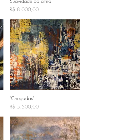
Visualização rápida
Suavidade da alma
Preço
R$ 8.000,00
Visualização rápida
"Chegadas"
Preço
R$ 5.500,00