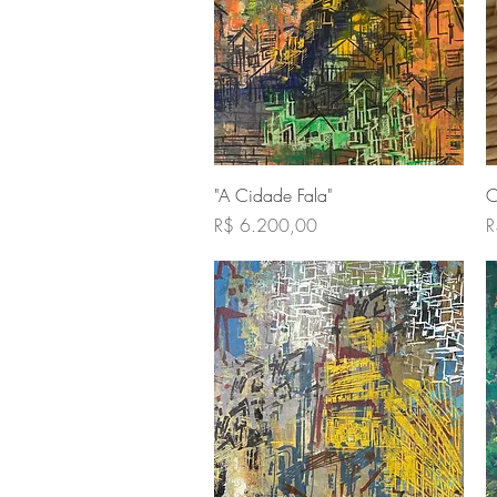
Visualização rápida
"A Cidade Fala"
C
Preço
P
R$ 6.200,00
R