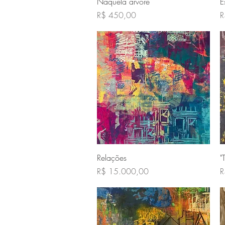
Visualização rápida
Naquela árvore
E
Preço
P
R$ 450,00
R
Visualização rápida
Relações
"
Preço
P
R$ 15.000,00
R