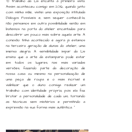
"O trabalho da Lis encanta à primeira vista.
Assim aconteceu comigo em 2016, quando junto
com minha mãe, visitei uma exposição intitulada
Diálogos Possíveis e, sem sequer conhecê-la,
não pensamos em outra possibilidade senão em
batemos na porta do atelier encantadas para
descobrir um pouco mais sobre aquela arte. A
conexão tinha acontecido e agora já estamos
na terceira geração de alunas do atelier, uma
imensa alegria. A sensibilidade ímpar da Lis
ensina que a arte da estamparia pode estar
em todos os lugares, nas mais variadas
versões, fazendo parte da decoração de
nossa casa ou mesmo na personalização de
uma peça de roupa e o mais incrível é
viabilizar que o aluno consiga realizar um
trabalho com identidade própria, pois ela faz
brotar a personalidade de cada um, tornando
as técnicas sem mistérios e permitindo a
expressão na sua forma mais autêntica. "