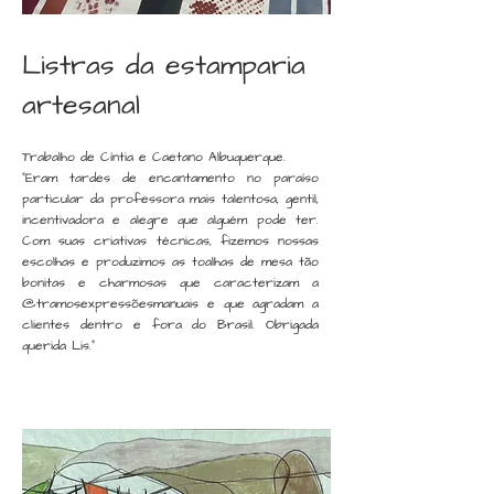
Listras da estamparia
artesanal
Trabalho de Cíntia e Caetano Albuquerque.
"Eram tardes de encantamento no paraíso
particular da professora mais talentosa, gentil,
incentivadora e alegre que alguém pode ter.
Com suas criativas técnicas, fizemos nossas
escolhas e produzimos as toalhas de mesa tão
bonitas e charmosas que caracterizam a
@tramosexpressõesmanuais e que agradam a
clientes dentro e fora do Brasil. Obrigada
querida Lis."