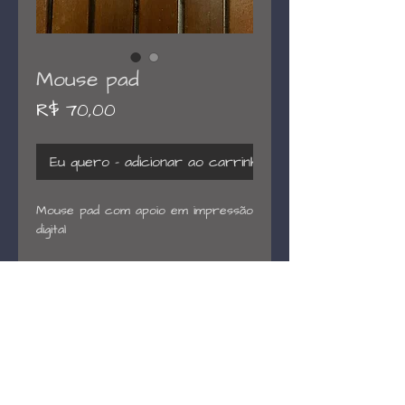
Mouse pad
Preço
R$ 70,00
Eu quero - adicionar ao carrinho
Mouse pad com apoio em impressão
digital
FAQ
Devolução e Reembolso
Frete e Entrega